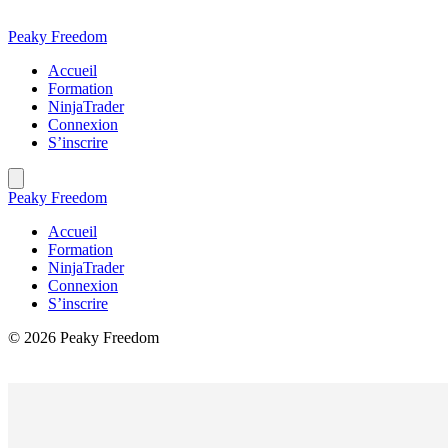
Aller
au
Peaky Freedom
contenu
Accueil
Formation
NinjaTrader
Connexion
S’inscrire
Peaky Freedom
Accueil
Formation
NinjaTrader
Connexion
S’inscrire
© 2026 Peaky Freedom